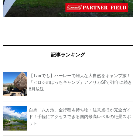
記事ランキング
【Tverでも】ハーレーで雄大な大自然をキャンプ旅！
「ヒロシのぼっちキャンプ」アメリカSPが昨年に続き
8月放送
白馬「八方池」全行程＆持ち物・注意点ほか完全ガイ
ド！手軽にアクセスできる国内最高レベルの絶景スポ
ット