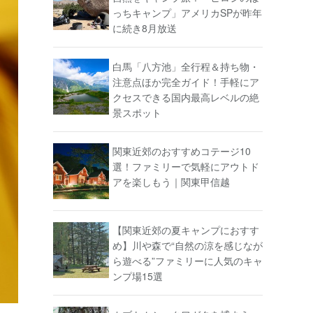
っちキャンプ」アメリカSPが昨年
に続き8月放送
白馬「八方池」全行程＆持ち物・
注意点ほか完全ガイド！手軽にア
クセスできる国内最高レベルの絶
景スポット
関東近郊のおすすめコテージ10
選！ファミリーで気軽にアウトド
アを楽しもう｜関東甲信越
【関東近郊の夏キャンプにおすす
め】川や森で“自然の涼を感じなが
ら遊べる”ファミリーに人気のキャ
ンプ場15選