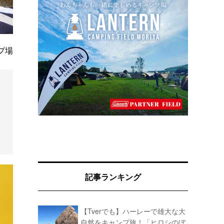
゚場
記事ランキング
【Tverでも】ハーレーで雄大な大
自然をキャンプ旅！「ヒロシのぼ