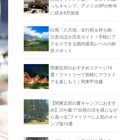
っちキャンプ」アメリカSPが昨年
に続き8月放送
白馬「八方池」全行程＆持ち物・
注意点ほか完全ガイド！手軽にア
クセスできる国内最高レベルの絶
景スポット
関東近郊のおすすめコテージ10
選！ファミリーで気軽にアウトド
アを楽しもう｜関東甲信越
【関東近郊の夏キャンプにおすす
め】川や森で“自然の涼を感じなが
ら遊べる”ファミリーに人気のキャ
ンプ場15選