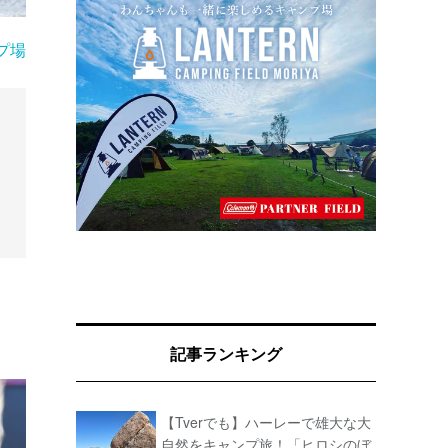
プ場
記事ランキング
【Tverでも】ハーレーで雄大な大
自然をキャンプ旅！「ヒロシのぼ