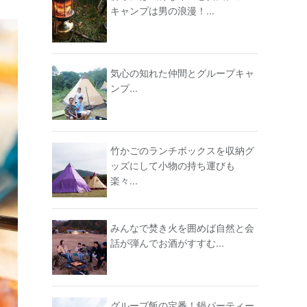
キャンプは男の浪漫！...
気心の知れた仲間とグループキャ
ンプ...
竹かごのランチボックスを収納グ
ッズにして小物の持ち運びも
楽々...
みんなで焚き火を囲めば自然と会
話が弾んでお酒がすすむ...
グループ飯の定番！鍋パーティー