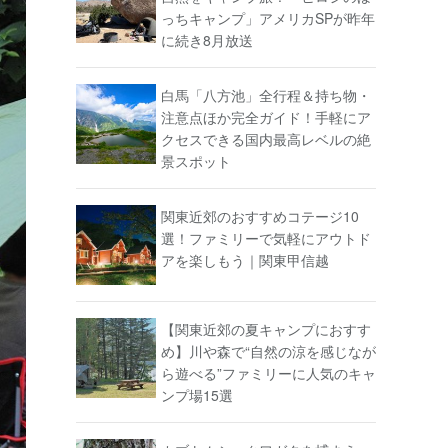
っちキャンプ」アメリカSPが昨年
に続き8月放送
白馬「八方池」全行程＆持ち物・
注意点ほか完全ガイド！手軽にア
クセスできる国内最高レベルの絶
景スポット
関東近郊のおすすめコテージ10
選！ファミリーで気軽にアウトド
アを楽しもう｜関東甲信越
【関東近郊の夏キャンプにおすす
め】川や森で“自然の涼を感じなが
ら遊べる”ファミリーに人気のキャ
ンプ場15選