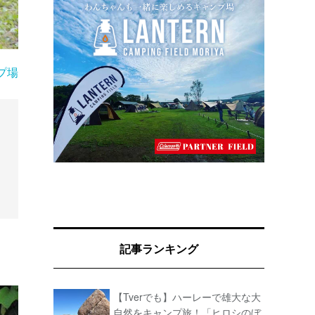
プ場
記事ランキング
【Tverでも】ハーレーで雄大な大
自然をキャンプ旅！「ヒロシのぼ