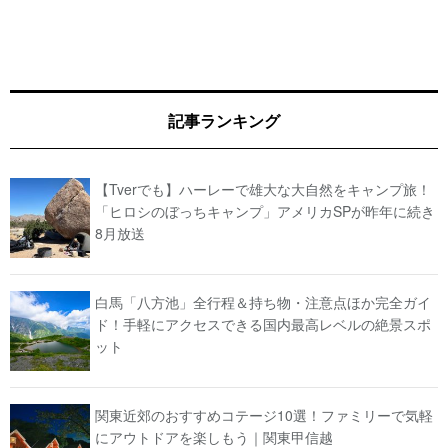
記事ランキング
【Tverでも】ハーレーで雄大な大自然をキャンプ旅！
「ヒロシのぼっちキャンプ」アメリカSPが昨年に続き
8月放送
白馬「八方池」全行程＆持ち物・注意点ほか完全ガイ
ド！手軽にアクセスできる国内最高レベルの絶景スポ
ット
関東近郊のおすすめコテージ10選！ファミリーで気軽
にアウトドアを楽しもう｜関東甲信越