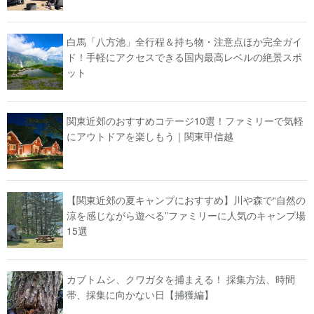
白馬「八方池」全行程＆持ち物・注意点ほか完全ガイ
ド！手軽にアクセスできる国内最高レベルの絶景スポ
ット
関東近郊のおすすめコテージ10選！ファミリーで気軽
にアウトドアを楽しもう｜関東甲信越
【関東近郊の夏キャンプにおすすめ】川や森で“自然の
涼を感じながら遊べる”ファミリーに人気のキャンプ場
15選
カブトムシ、クワガタを捕まえる！ 採集方法、時間
帯、採集に向かない日【捕獲編】