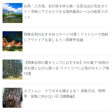
白馬「八方池」全行程＆持ち物・注意点ほか完全ガイ
ド！手軽にアクセスできる国内最高レベルの絶景スポ
ット
関東近郊のおすすめコテージ10選！ファミリーで気軽
にアウトドアを楽しもう｜関東甲信越
【関東近郊の夏キャンプにおすすめ】川や森で“自然の
涼を感じながら遊べる”ファミリーに人気のキャンプ場
15選
カブトムシ、クワガタを捕まえる！ 採集方法、時間
帯、採集に向かない日【捕獲編】