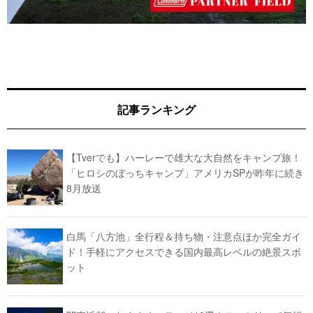
記事ランキング
【Tverでも】ハーレーで雄大な大自然をキャンプ旅！
「ヒロシのぼっちキャンプ」アメリカSPが昨年に続き
8月放送
白馬「八方池」全行程＆持ち物・注意点ほか完全ガイ
ド！手軽にアクセスできる国内最高レベルの絶景スポ
ット