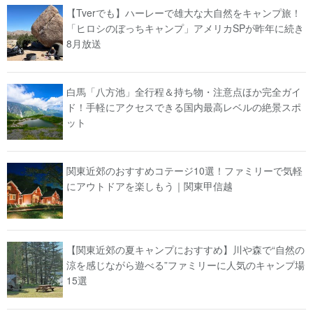
【Tverでも】ハーレーで雄大な大自然をキャンプ旅！
「ヒロシのぼっちキャンプ」アメリカSPが昨年に続き
8月放送
白馬「八方池」全行程＆持ち物・注意点ほか完全ガイ
ド！手軽にアクセスできる国内最高レベルの絶景スポ
ット
関東近郊のおすすめコテージ10選！ファミリーで気軽
にアウトドアを楽しもう｜関東甲信越
【関東近郊の夏キャンプにおすすめ】川や森で“自然の
涼を感じながら遊べる”ファミリーに人気のキャンプ場
15選