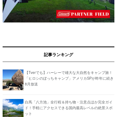
記事ランキング
【Tverでも】ハーレーで雄大な大自然をキャンプ旅！
「ヒロシのぼっちキャンプ」アメリカSPが昨年に続き
8月放送
白馬「八方池」全行程＆持ち物・注意点ほか完全ガイ
ド！手軽にアクセスできる国内最高レベルの絶景スポ
ット