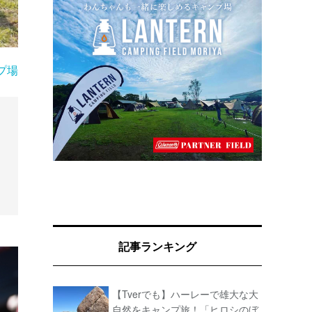
プ場
記事ランキング
【Tverでも】ハーレーで雄大な大
自然をキャンプ旅！「ヒロシのぼ