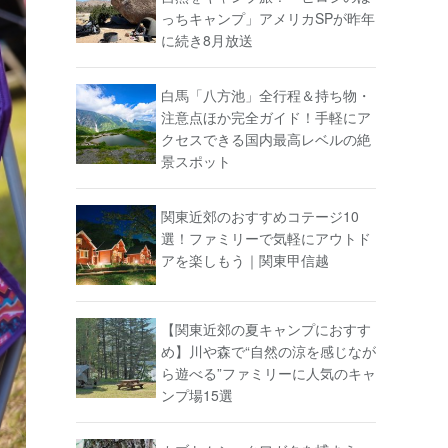
っちキャンプ」アメリカSPが昨年
に続き8月放送
白馬「八方池」全行程＆持ち物・
注意点ほか完全ガイド！手軽にア
クセスできる国内最高レベルの絶
景スポット
関東近郊のおすすめコテージ10
選！ファミリーで気軽にアウトド
アを楽しもう｜関東甲信越
【関東近郊の夏キャンプにおすす
め】川や森で“自然の涼を感じなが
ら遊べる”ファミリーに人気のキャ
ンプ場15選