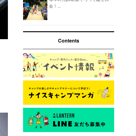
会！...
Contents