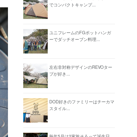
でコンパクトキャンプ...
ユニフレームのFGポットハンガ
ーでダッチオーブン料理...
左右非対称デザインのREVOター
プが好き...
DOD好きのファミリーはチーカマ
スタイル...
毎年5月は2家族そろって誕生日