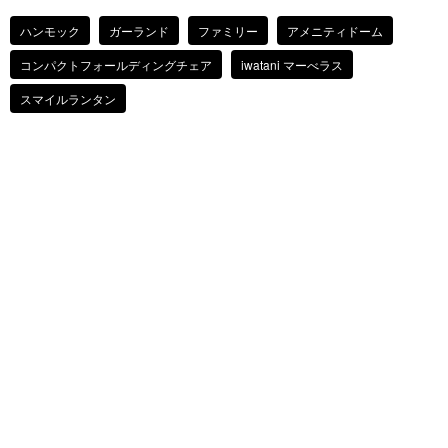
ハンモック
ガーランド
ファミリー
アメニティドーム
コンパクトフォールディングチェア
iwatani マーべラス
スマイルランタン