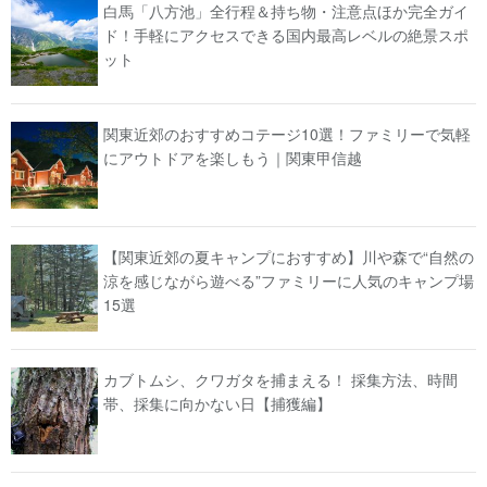
白馬「八方池」全行程＆持ち物・注意点ほか完全ガイ
ド！手軽にアクセスできる国内最高レベルの絶景スポ
ット
関東近郊のおすすめコテージ10選！ファミリーで気軽
にアウトドアを楽しもう｜関東甲信越
【関東近郊の夏キャンプにおすすめ】川や森で“自然の
涼を感じながら遊べる”ファミリーに人気のキャンプ場
15選
カブトムシ、クワガタを捕まえる！ 採集方法、時間
帯、採集に向かない日【捕獲編】