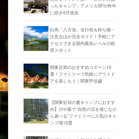
っちキャンプ」アメリカSPが昨年
に続き8月放送
白馬「八方池」全行程＆持ち物・
注意点ほか完全ガイド！手軽にア
クセスできる国内最高レベルの絶
景スポット
関東近郊のおすすめコテージ10
選！ファミリーで気軽にアウトド
アを楽しもう｜関東甲信越
【関東近郊の夏キャンプにおすす
め】川や森で“自然の涼を感じなが
ら遊べる”ファミリーに人気のキャ
ンプ場15選