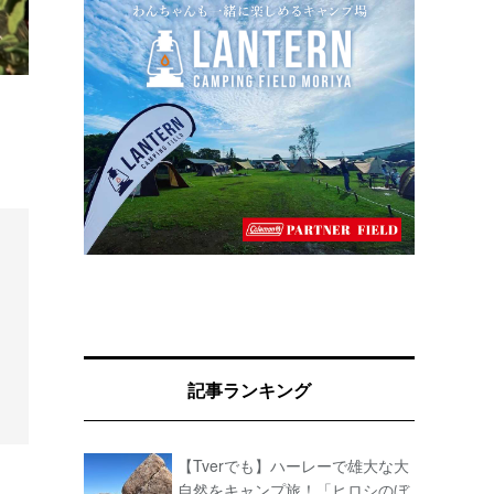
記事ランキング
【Tverでも】ハーレーで雄大な大
自然をキャンプ旅！「ヒロシのぼ