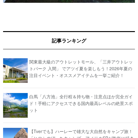
記事ランキング
関東最大級のアウトレットモール、「三井アウトレッ
トパーク 入間」 でアツイ夏を楽しもう！2026年夏の
注目イベント・オススメアイテムを一挙ご紹介！
白馬「八方池」全行程＆持ち物・注意点ほか完全ガイ
ド！手軽にアクセスできる国内最高レベルの絶景スポ
ット
【Tverでも】ハーレーで雄大な大自然をキャンプ旅！