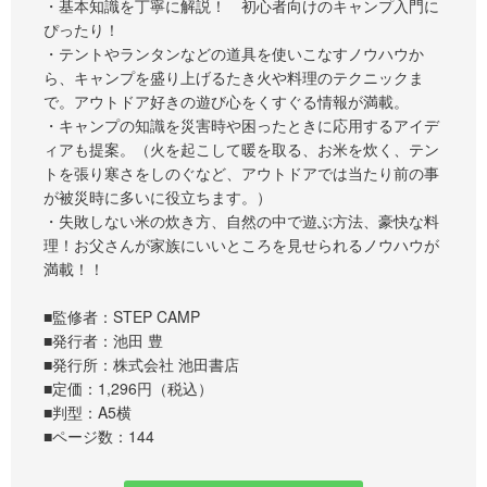
・基本知識を丁寧に解説！ 初心者向けのキャンプ入門に
ぴったり！
・テントやランタンなどの道具を使いこなすノウハウか
ら、キャンプを盛り上げるたき火や料理のテクニックま
で。アウトドア好きの遊び心をくすぐる情報が満載。
・キャンプの知識を災害時や困ったときに応用するアイデ
ィアも提案。（火を起こして暖を取る、お米を炊く、テン
トを張り寒さをしのぐなど、アウトドアでは当たり前の事
が被災時に多いに役立ちます。）
・失敗しない米の炊き方、自然の中で遊ぶ方法、豪快な料
理！お父さんが家族にいいところを見せられるノウハウが
満載！！
■監修者：STEP CAMP
■発行者：池田 豊
■発行所：株式会社 池田書店
■定価：1,296円（税込）
■判型：A5横
■ページ数：144