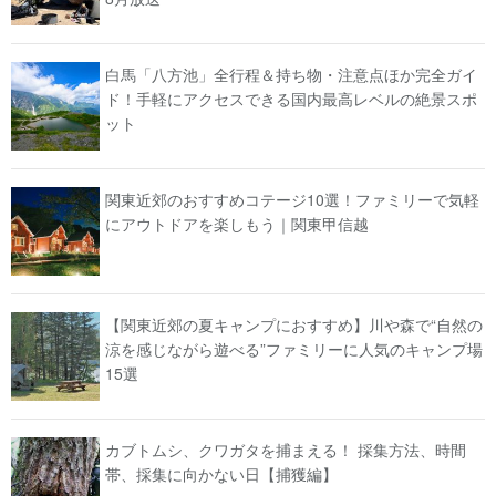
白馬「八方池」全行程＆持ち物・注意点ほか完全ガイ
ド！手軽にアクセスできる国内最高レベルの絶景スポ
ット
関東近郊のおすすめコテージ10選！ファミリーで気軽
にアウトドアを楽しもう｜関東甲信越
【関東近郊の夏キャンプにおすすめ】川や森で“自然の
涼を感じながら遊べる”ファミリーに人気のキャンプ場
15選
カブトムシ、クワガタを捕まえる！ 採集方法、時間
帯、採集に向かない日【捕獲編】