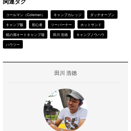
関連タグ
コールマン（Coleman）
キャンプカレッジ
ダッチオーブン
キャンプ飯
初心者
ツーバーナー
ホットサンド
椛の湖オートキャンプ場
田川 浩徳
キャンプノウハウ
ハウツー
田川 浩徳