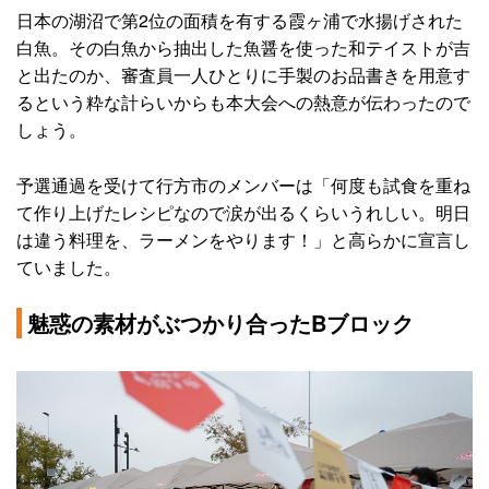
日本の湖沼で第2位の面積を有する霞ヶ浦で水揚げされた
白魚。その白魚から抽出した魚醤を使った和テイストが吉
と出たのか、審査員一人ひとりに手製のお品書きを用意す
るという粋な計らいからも本大会への熱意が伝わったので
しょう。
予選通過を受けて行方市のメンバーは「何度も試食を重ね
て作り上げたレシピなので涙が出るくらいうれしい。明日
は違う料理を、ラーメンをやります！」と高らかに宣言し
ていました。
魅惑の素材がぶつかり合ったBブロック