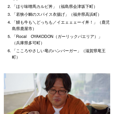
「ほり味噌馬カルビ丼」（福島県会津坂下町）
「若狭小鯛のスパイス衣揚げ」（福井県高浜町）
「鰻も牛も＼どっちも／イエェェェーイ丼！」（鹿児
島県鹿屋市）
「Rocal OYAKODON（ガーリックパエリア）」
（兵庫県多可町）
「こころやさしい竜のハンバーガー」（滋賀県竜王
町）