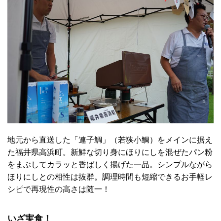
地元から直送した「連子鯛」（若狭小鯛）をメインに据え
た福井県高浜町。新鮮な切り身にほりにしを混ぜたパン粉
をまぶしてカラッと香ばしく揚げた一品。シンプルながら
ほりにしとの相性は抜群。調理時間も短縮できるお手軽レ
シピで再現性の高さは随一！
いざ実食！