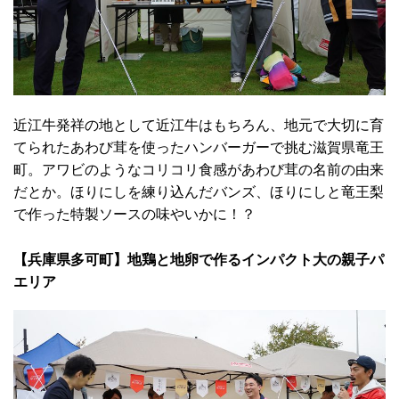
近江牛発祥の地として近江牛はもちろん、地元で大切に育
てられたあわび茸を使ったハンバーガーで挑む滋賀県竜王
町。アワビのようなコリコリ食感があわび茸の名前の由来
だとか。ほりにしを練り込んだバンズ、ほりにしと竜王梨
で作った特製ソースの味やいかに！？
【兵庫県多可町】地鶏と地卵で作るインパクト大の親子パ
エリア