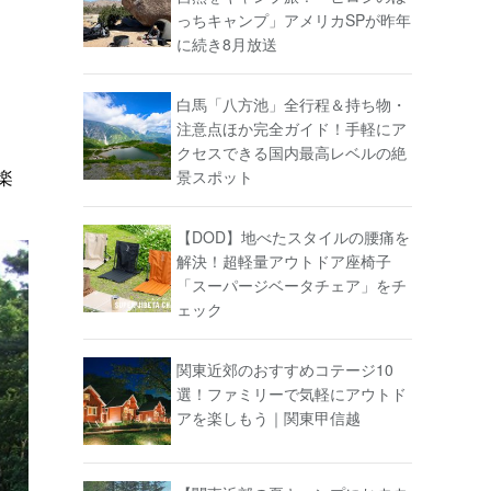
っちキャンプ」アメリカSPが昨年
に続き8月放送
白馬「八方池」全行程＆持ち物・
注意点ほか完全ガイド！手軽にア
クセスできる国内最高レベルの絶
楽
景スポット
【DOD】地べたスタイルの腰痛を
解決！超軽量アウトドア座椅子
「スーパージベータチェア」をチ
ェック
関東近郊のおすすめコテージ10
選！ファミリーで気軽にアウトド
アを楽しもう｜関東甲信越