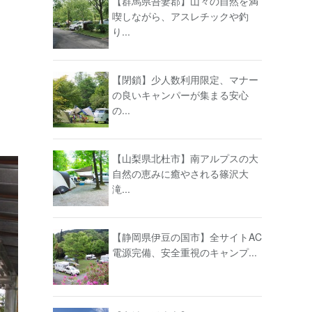
【群馬県吾妻郡】山々の自然を満
喫しながら、アスレチックや釣
り...
【閉鎖】少人数利用限定、マナー
の良いキャンパーが集まる安心
の...
【山梨県北杜市】南アルプスの大
自然の恵みに癒やされる篠沢大
滝...
【静岡県伊豆の国市】全サイトAC
電源完備、安全重視のキャンプ...