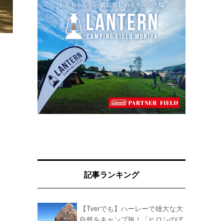
記事ランキング
【Tverでも】ハーレーで雄大な大
自然をキャンプ旅！「ヒロシのぼ