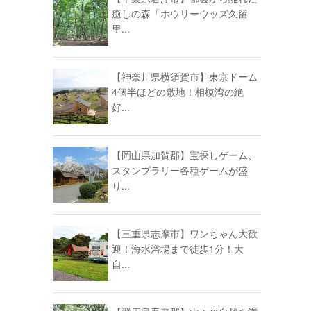
癒しの森「ホウリーウッズ久留
。
里...
【神奈川県横須賀市】東京ドーム
4個半ほどの敷地！相模湾の絶
好...
【岡山県加賀郡】宝探しゲーム、
スタンプラリー各種ゲームが盛
り...
【三重県志摩市】ワンちゃん大歓
迎！海水浴場まで徒歩1分！大
自...