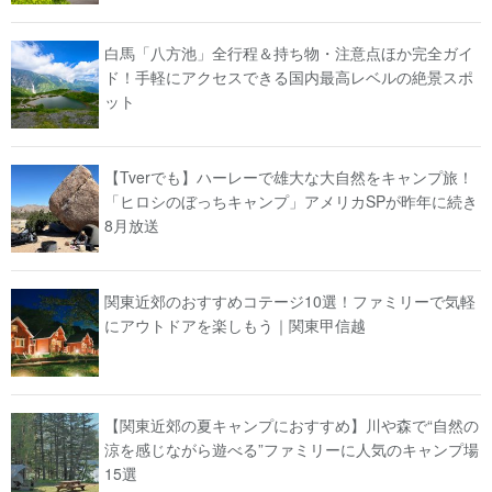
白馬「八方池」全行程＆持ち物・注意点ほか完全ガイ
ド！手軽にアクセスできる国内最高レベルの絶景スポ
ット
【Tverでも】ハーレーで雄大な大自然をキャンプ旅！
「ヒロシのぼっちキャンプ」アメリカSPが昨年に続き
8月放送
関東近郊のおすすめコテージ10選！ファミリーで気軽
にアウトドアを楽しもう｜関東甲信越
【関東近郊の夏キャンプにおすすめ】川や森で“自然の
涼を感じながら遊べる”ファミリーに人気のキャンプ場
15選