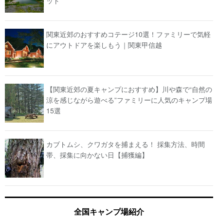
ット
関東近郊のおすすめコテージ10選！ファミリーで気軽
にアウトドアを楽しもう｜関東甲信越
【関東近郊の夏キャンプにおすすめ】川や森で“自然の
涼を感じながら遊べる”ファミリーに人気のキャンプ場
15選
カブトムシ、クワガタを捕まえる！ 採集方法、時間
帯、採集に向かない日【捕獲編】
全国キャンプ場紹介