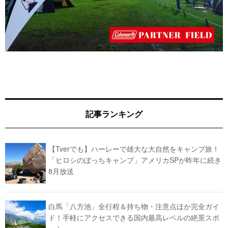
記事ランキング
【Tverでも】ハーレーで雄大な大自然をキャンプ旅！
「ヒロシのぼっちキャンプ」アメリカSPが昨年に続き
8月放送
白馬「八方池」全行程＆持ち物・注意点ほか完全ガイ
ド！手軽にアクセスできる国内最高レベルの絶景スポ