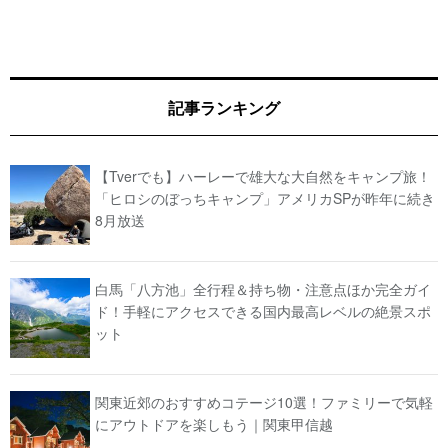
記事ランキング
【Tverでも】ハーレーで雄大な大自然をキャンプ旅！
「ヒロシのぼっちキャンプ」アメリカSPが昨年に続き
8月放送
白馬「八方池」全行程＆持ち物・注意点ほか完全ガイ
ド！手軽にアクセスできる国内最高レベルの絶景スポ
ット
関東近郊のおすすめコテージ10選！ファミリーで気軽
にアウトドアを楽しもう｜関東甲信越