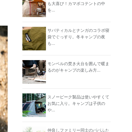
も大喜び！カマボコテントの中
を...
サバティカルとナンガのコラボ寝
袋でぐっすり。冬キャンプの夜
も...
モンベルの焚き火台を囲んで暖ま
るのがキャンプの楽しみ方...
スノーピーク製品は使いやすくて
お気に入り。キャンプは子供の
や...
仲良しファミリー同士のパパふた