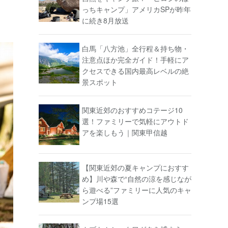
っちキャンプ」アメリカSPが昨年
に続き8月放送
白馬「八方池」全行程＆持ち物・
注意点ほか完全ガイド！手軽にア
クセスできる国内最高レベルの絶
景スポット
関東近郊のおすすめコテージ10
選！ファミリーで気軽にアウトド
アを楽しもう｜関東甲信越
【関東近郊の夏キャンプにおすす
め】川や森で“自然の涼を感じなが
ら遊べる”ファミリーに人気のキャ
ンプ場15選