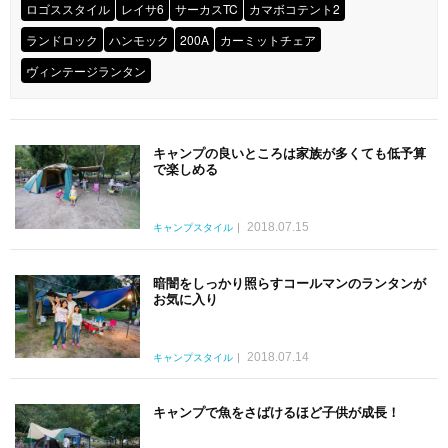
ロゴススタイル
レイサ6
サーカスTC
カマボコテント2
ランドロック
ハンモック
200A
カーミットチェア
ヴィンテージランタン
キャンプの良いところは家族が多くても低予算
で楽しめる
2018.07.15
キャンプスタイル
暗闇をしっかり照らすコールマンのランタンが
お気に入り
2018.07.14
キャンプスタイル
キャンプで魚をさばけるほど子供が成長！