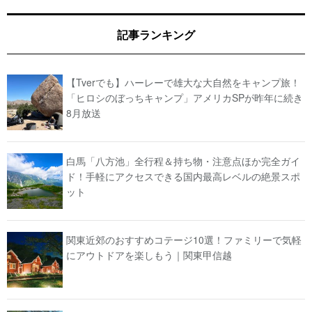
記事ランキング
【Tverでも】ハーレーで雄大な大自然をキャンプ旅！
「ヒロシのぼっちキャンプ」アメリカSPが昨年に続き
8月放送
白馬「八方池」全行程＆持ち物・注意点ほか完全ガイ
ド！手軽にアクセスできる国内最高レベルの絶景スポ
ット
関東近郊のおすすめコテージ10選！ファミリーで気軽
にアウトドアを楽しもう｜関東甲信越