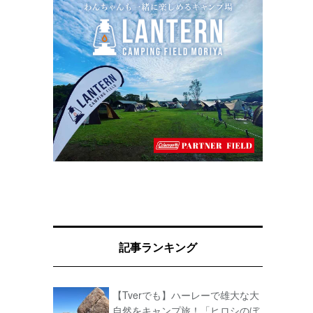
記事ランキング
【Tverでも】ハーレーで雄大な大
自然をキャンプ旅！「ヒロシのぼ