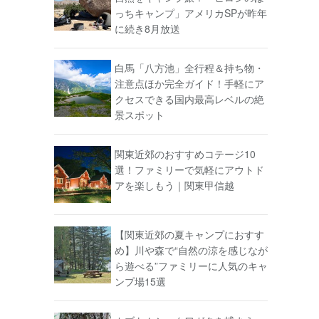
っちキャンプ」アメリカSPが昨年
に続き8月放送
白馬「八方池」全行程＆持ち物・
注意点ほか完全ガイド！手軽にア
クセスできる国内最高レベルの絶
景スポット
関東近郊のおすすめコテージ10
選！ファミリーで気軽にアウトド
アを楽しもう｜関東甲信越
【関東近郊の夏キャンプにおすす
め】川や森で“自然の涼を感じなが
ら遊べる”ファミリーに人気のキャ
ンプ場15選