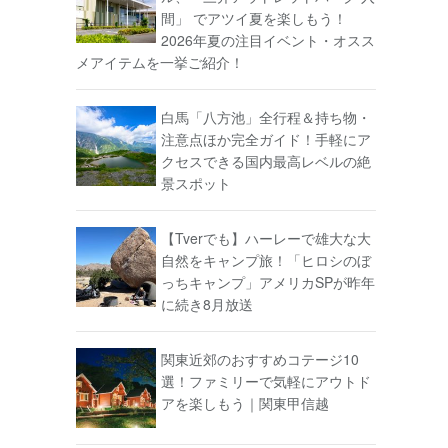
間」 でアツイ夏を楽しもう！
2026年夏の注目イベント・オスス
メアイテムを一挙ご紹介！
白馬「八方池」全行程＆持ち物・
注意点ほか完全ガイド！手軽にア
クセスできる国内最高レベルの絶
景スポット
【Tverでも】ハーレーで雄大な大
自然をキャンプ旅！「ヒロシのぼ
っちキャンプ」アメリカSPが昨年
に続き8月放送
関東近郊のおすすめコテージ10
選！ファミリーで気軽にアウトド
アを楽しもう｜関東甲信越