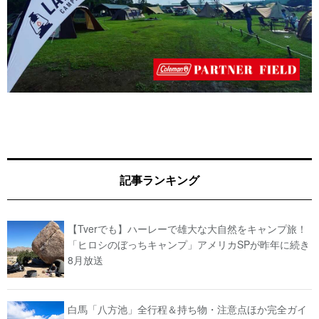
記事ランキング
【Tverでも】ハーレーで雄大な大自然をキャンプ旅！
「ヒロシのぼっちキャンプ」アメリカSPが昨年に続き
8月放送
白馬「八方池」全行程＆持ち物・注意点ほか完全ガイ