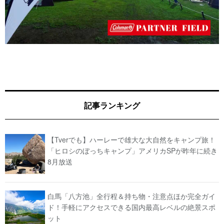
記事ランキング
【Tverでも】ハーレーで雄大な大自然をキャンプ旅！
「ヒロシのぼっちキャンプ」アメリカSPが昨年に続き
8月放送
白馬「八方池」全行程＆持ち物・注意点ほか完全ガイ
ド！手軽にアクセスできる国内最高レベルの絶景スポ
ット