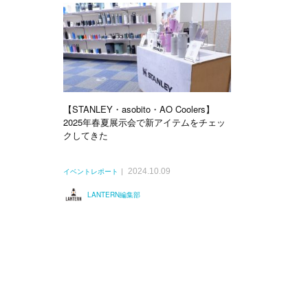
【STANLEY・asobito・AO Coolers】
2025年春夏展示会で新アイテムをチェッ
クしてきた
2024.10.09
イベントレポート
LANTERN編集部