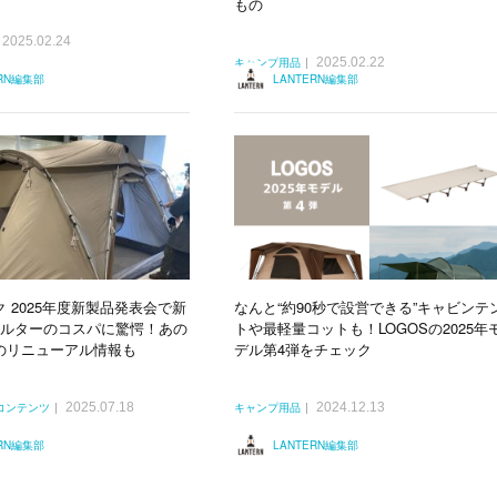
もの
2025.02.24
2025.02.22
キャンプ用品
ERN編集部
LANTERN編集部
 2025年度新製品発表会で新
なんと“約90秒で設営できる”キャビンテ
ェルターのコスパに驚愕！あの
トや最軽量コットも！LOGOSの2025年
のリニューアル情報も
デル第4弾をチェック
2025.07.18
2024.12.13
材コンテンツ
キャンプ用品
ERN編集部
LANTERN編集部