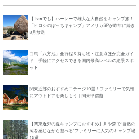
【Tverでも】ハーレーで雄大な大自然をキャンプ旅！
「ヒロシのぼっちキャンプ」アメリカSPが昨年に続き
8月放送
白馬「八方池」全行程＆持ち物・注意点ほか完全ガイ
ド！手軽にアクセスできる国内最高レベルの絶景スポ
ット
関東近郊のおすすめコテージ10選！ファミリーで気軽
にアウトドアを楽しもう｜関東甲信越
【関東近郊の夏キャンプにおすすめ】川や森で“自然の
涼を感じながら遊べる”ファミリーに人気のキャンプ場
15選