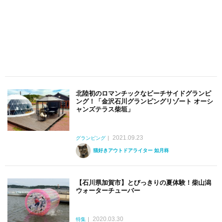
北陸初のロマンチックなビーチサイドグランピ
ング！「金沢石川グランピングリゾート オーシ
ャンズテラス柴垣」
2021.09.23
グランピング
猫好きアウトドアライター 如月柊
【石川県加賀市】とびっきりの夏体験！柴山潟
ウォーターチューバー
2020.03.30
特集