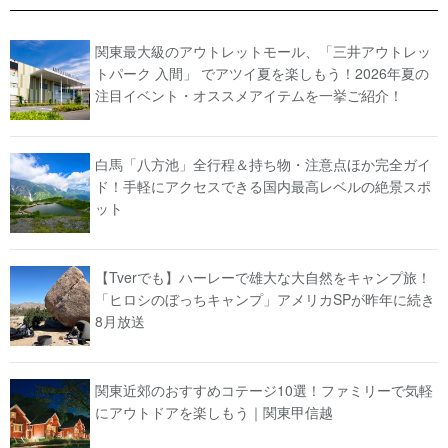
関東最大級のアウトレットモール、「三井アウトレッ
トパーク 入間」 でアツイ夏を楽しもう！2026年夏の
注目イベント・オススメアイテムを一挙ご紹介！
白馬「八方池」全行程＆持ち物・注意点ほか完全ガイ
ド！手軽にアクセスできる国内最高レベルの絶景スポ
ット
【Tverでも】ハーレーで雄大な大自然をキャンプ旅！
「ヒロシのぼっちキャンプ」アメリカSPが昨年に続き
8月放送
関東近郊のおすすめコテージ10選！ファミリーで気軽
にアウトドアを楽しもう｜関東甲信越