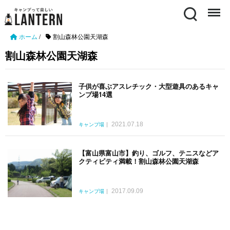
Search
Menu
ホーム
/
割山森林公園天湖森
割山森林公園天湖森
子供が喜ぶアスレチック・大型遊具のあるキャ
ンプ場14選
2021.07.18
キャンプ場
【富山県富山市】釣り、ゴルフ、テニスなどア
クティビティ満載！割山森林公園天湖森
2017.09.09
キャンプ場