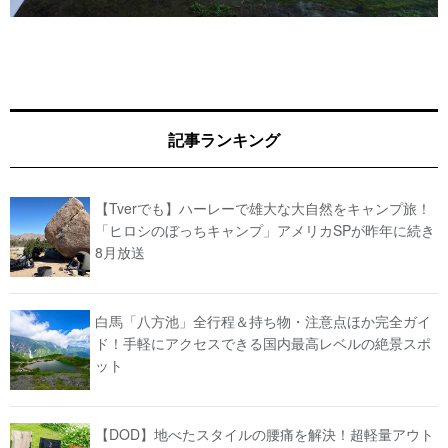
記事ランキング
【Tverでも】ハーレーで雄大な大自然をキャンプ旅！
「ヒロシのぼっちキャンプ」アメリカSPが昨年に続き
8月放送
白馬「八方池」全行程＆持ち物・注意点ほか完全ガイ
ド！手軽にアクセスできる国内最高レベルの絶景スポ
ット
【DOD】地べたスタイルの腰痛を解決！超軽量アウト