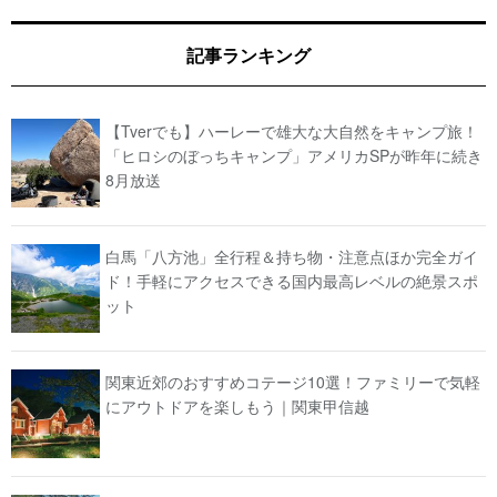
記事ランキング
【Tverでも】ハーレーで雄大な大自然をキャンプ旅！
「ヒロシのぼっちキャンプ」アメリカSPが昨年に続き
8月放送
白馬「八方池」全行程＆持ち物・注意点ほか完全ガイ
ド！手軽にアクセスできる国内最高レベルの絶景スポ
ット
関東近郊のおすすめコテージ10選！ファミリーで気軽
にアウトドアを楽しもう｜関東甲信越