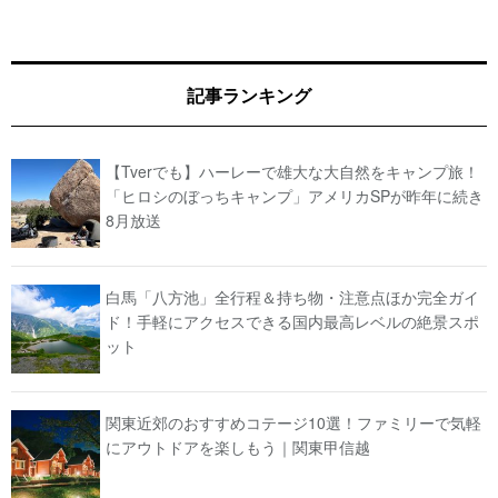
記事ランキング
【Tverでも】ハーレーで雄大な大自然をキャンプ旅！
「ヒロシのぼっちキャンプ」アメリカSPが昨年に続き
8月放送
白馬「八方池」全行程＆持ち物・注意点ほか完全ガイ
ド！手軽にアクセスできる国内最高レベルの絶景スポ
ット
関東近郊のおすすめコテージ10選！ファミリーで気軽
にアウトドアを楽しもう｜関東甲信越