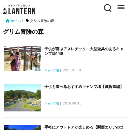
Search
Menu
ホーム
/
グリム冒険の森
グリム冒険の森
子供が喜ぶアスレチック・大型遊具のあるキャ
ンプ場14選
2021.07.18
キャンプ場
子供も遊べるおすすめキャンプ場【滋賀県編】
2018.08.01
キャンプ場
手軽にアウトドアが楽しめる【関西エリアのコ