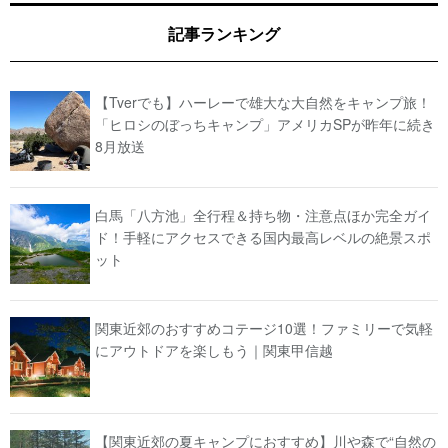
記事ランキング
【Tverでも】ハーレーで雄大な大自然をキャンプ旅！
「ヒロシのぼっちキャンプ」アメリカSPが昨年に続き
8月放送
白馬「八方池」全行程＆持ち物・注意点ほか完全ガイ
ド！手軽にアクセスできる国内最高レベルの絶景スポ
ット
関東近郊のおすすめコテージ10選！ファミリーで気軽
にアウトドアを楽しもう｜関東甲信越
【関東近郊の夏キャンプにおすすめ】川や森で“自然の