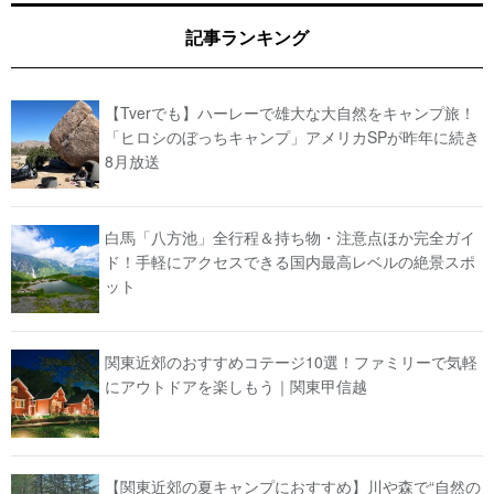
記事ランキング
【Tverでも】ハーレーで雄大な大自然をキャンプ旅！
「ヒロシのぼっちキャンプ」アメリカSPが昨年に続き
8月放送
白馬「八方池」全行程＆持ち物・注意点ほか完全ガイ
ド！手軽にアクセスできる国内最高レベルの絶景スポ
ット
関東近郊のおすすめコテージ10選！ファミリーで気軽
にアウトドアを楽しもう｜関東甲信越
【関東近郊の夏キャンプにおすすめ】川や森で“自然の