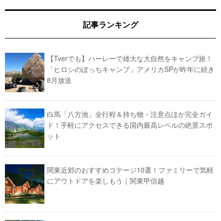
記事ランキング
【Tverでも】ハーレーで雄大な大自然をキャンプ旅！
「ヒロシのぼっちキャンプ」アメリカSPが昨年に続き
8月放送
白馬「八方池」全行程＆持ち物・注意点ほか完全ガイ
ド！手軽にアクセスできる国内最高レベルの絶景スポ
ット
関東近郊のおすすめコテージ10選！ファミリーで気軽
にアウトドアを楽しもう｜関東甲信越