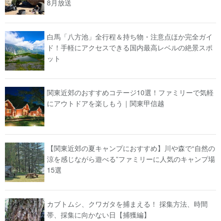
8月放送
白馬「八方池」全行程＆持ち物・注意点ほか完全ガイ
ド！手軽にアクセスできる国内最高レベルの絶景スポ
ット
関東近郊のおすすめコテージ10選！ファミリーで気軽
にアウトドアを楽しもう｜関東甲信越
【関東近郊の夏キャンプにおすすめ】川や森で“自然の
涼を感じながら遊べる”ファミリーに人気のキャンプ場
15選
カブトムシ、クワガタを捕まえる！ 採集方法、時間
帯、採集に向かない日【捕獲編】