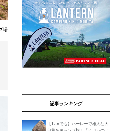
プ場
記事ランキング
【Tverでも】ハーレーで雄大な大
自然をキャンプ旅！「ヒロシのぼ