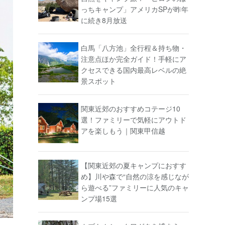
っちキャンプ」アメリカSPが昨年
に続き8月放送
白馬「八方池」全行程＆持ち物・
注意点ほか完全ガイド！手軽にア
クセスできる国内最高レベルの絶
景スポット
関東近郊のおすすめコテージ10
選！ファミリーで気軽にアウトド
アを楽しもう｜関東甲信越
【関東近郊の夏キャンプにおすす
め】川や森で“自然の涼を感じなが
ら遊べる”ファミリーに人気のキャ
ンプ場15選