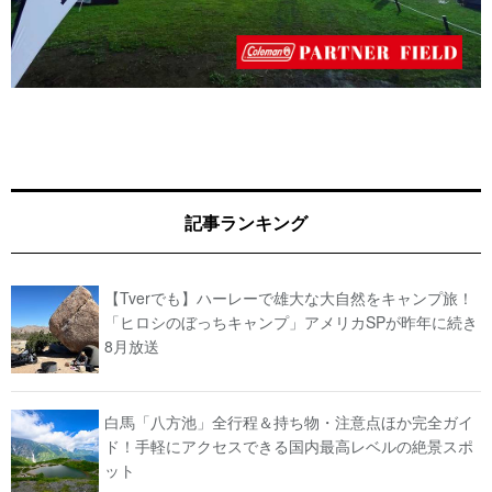
記事ランキング
【Tverでも】ハーレーで雄大な大自然をキャンプ旅！
「ヒロシのぼっちキャンプ」アメリカSPが昨年に続き
8月放送
白馬「八方池」全行程＆持ち物・注意点ほか完全ガイ
ド！手軽にアクセスできる国内最高レベルの絶景スポ
ット