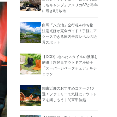
っちキャンプ」アメリカSPが昨年
に続き8月放送
白馬「八方池」全行程＆持ち物・
注意点ほか完全ガイド！手軽にア
クセスできる国内最高レベルの絶
景スポット
【DOD】地べたスタイルの腰痛を
解決！超軽量アウトドア座椅子
「スーパージベータチェア」をチ
ェック
関東近郊のおすすめコテージ10
選！ファミリーで気軽にアウトド
アを楽しもう｜関東甲信越