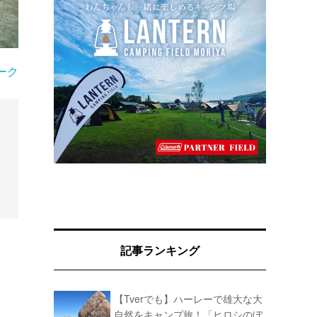
ーク
記事ランキング
【Tverでも】ハーレーで雄大な大
自然をキャンプ旅！「ヒロシのぼ