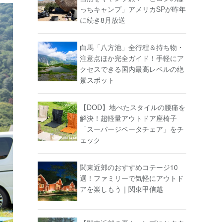
っちキャンプ」アメリカSPが昨年
に続き8月放送
白馬「八方池」全行程＆持ち物・
注意点ほか完全ガイド！手軽にア
クセスできる国内最高レベルの絶
景スポット
【DOD】地べたスタイルの腰痛を
解決！超軽量アウトドア座椅子
「スーパージベータチェア」をチ
ェック
関東近郊のおすすめコテージ10
選！ファミリーで気軽にアウトド
アを楽しもう｜関東甲信越