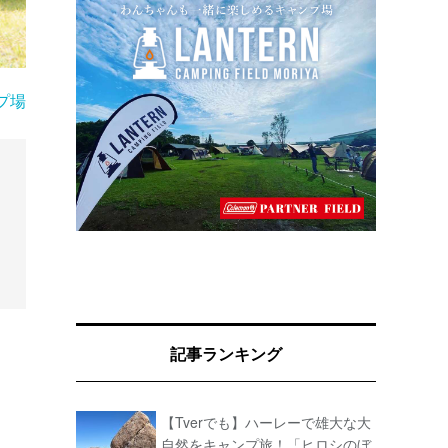
プ場
記事ランキング
【Tverでも】ハーレーで雄大な大
自然をキャンプ旅！「ヒロシのぼ