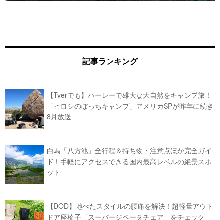
記事ランキング
【Tverでも】ハーレーで雄大な大自然をキャンプ旅！
「ヒロシのぼっちキャンプ」アメリカSPが昨年に続き
8月放送
白馬「八方池」全行程＆持ち物・注意点ほか完全ガイ
ド！手軽にアクセスできる国内最高レベルの絶景スポ
ット
【DOD】地べたスタイルの腰痛を解決！超軽量アウト
ドア座椅子「スーパージベータチェア」をチェック