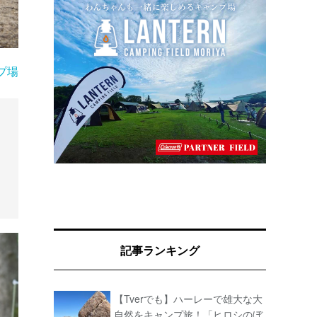
プ場
記事ランキング
【Tverでも】ハーレーで雄大な大
自然をキャンプ旅！「ヒロシのぼ