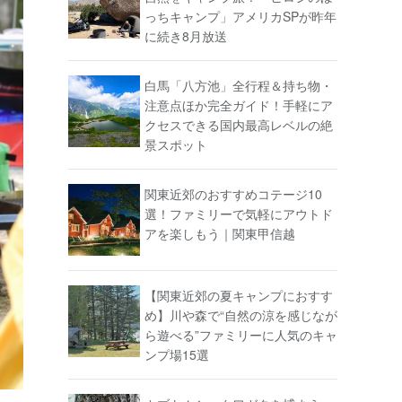
っちキャンプ」アメリカSPが昨年
に続き8月放送
白馬「八方池」全行程＆持ち物・
注意点ほか完全ガイド！手軽にア
クセスできる国内最高レベルの絶
景スポット
関東近郊のおすすめコテージ10
選！ファミリーで気軽にアウトド
アを楽しもう｜関東甲信越
【関東近郊の夏キャンプにおすす
め】川や森で“自然の涼を感じなが
ら遊べる”ファミリーに人気のキャ
ンプ場15選