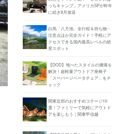
っちキャンプ」アメリカSPが昨年
に続き8月放送
白馬「八方池」全行程＆持ち物・
注意点ほか完全ガイド！手軽にア
クセスできる国内最高レベルの絶
景スポット
【DOD】地べたスタイルの腰痛を
解決！超軽量アウトドア座椅子
「スーパージベータチェア」をチ
ェック
関東近郊のおすすめコテージ10
選！ファミリーで気軽にアウトド
アを楽しもう｜関東甲信越