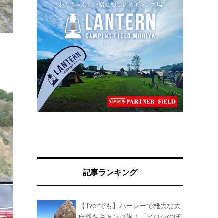
記事ランキング
【Tverでも】ハーレーで雄大な大
自然をキャンプ旅！「ヒロシのぼ