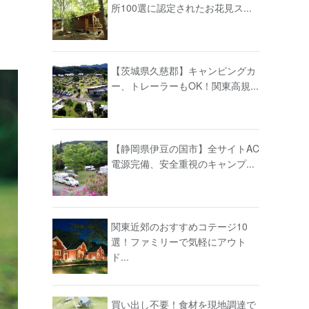
所100選に認定されたお花見ス...
【茨城県久慈郡】キャンピングカ
ー、トレーラーもOK！関東高規...
【静岡県伊豆の国市】全サイトAC
電源完備、安全重視のキャンプ...
関東近郊のおすすめコテージ10
選！ファミリーで気軽にアウト
ド...
買い出し不要！食材を現地調達で