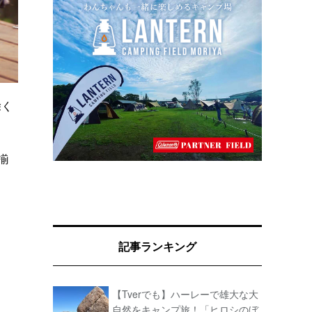
除く
揃
記事ランキング
【Tverでも】ハーレーで雄大な大
自然をキャンプ旅！「ヒロシのぼ