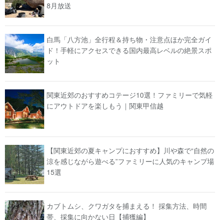
8月放送
白馬「八方池」全行程＆持ち物・注意点ほか完全ガイ
ド！手軽にアクセスできる国内最高レベルの絶景スポ
ット
関東近郊のおすすめコテージ10選！ファミリーで気軽
にアウトドアを楽しもう｜関東甲信越
【関東近郊の夏キャンプにおすすめ】川や森で“自然の
涼を感じながら遊べる”ファミリーに人気のキャンプ場
15選
カブトムシ、クワガタを捕まえる！ 採集方法、時間
帯、採集に向かない日【捕獲編】