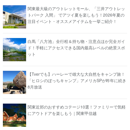
関東最大級のアウトレットモール、「三井アウトレッ
トパーク 入間」 でアツイ夏を楽しもう！2026年夏の
注目イベント・オススメアイテムを一挙ご紹介！
白馬「八方池」全行程＆持ち物・注意点ほか完全ガイ
ド！手軽にアクセスできる国内最高レベルの絶景スポ
ット
【Tverでも】ハーレーで雄大な大自然をキャンプ旅！
「ヒロシのぼっちキャンプ」アメリカSPが昨年に続き
8月放送
関東近郊のおすすめコテージ10選！ファミリーで気軽
にアウトドアを楽しもう｜関東甲信越