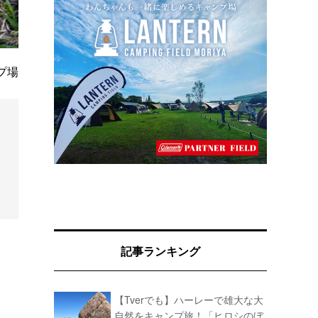
プ場
記事ランキング
【Tverでも】ハーレーで雄大な大
自然をキャンプ旅！「ヒロシのぼ